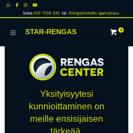
Soita
020 7558 335
tai
Rengashotellin ajanvaraus
STAR-RENGAS
0
Yksityisyytesi
kunnioittaminen on
meille ensisijaisen
tärkeää.