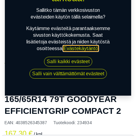
Sallitko tämän verkkosivuston
evästeiden käytön tällä selaimella?
Käytämme evästeitä parantaaksemme
sivuston käyttökokemusta. Saat
lisätietoja evästeistä ja niiden käytöstä
osoitteessa
Evästekäytäntö
.
Salli kaikki evästeet
Kauppa
165/65R14 79T GOODYEAR EFFICIENTGRIP
Salli vain välttämättömät evästeet
COMPACT 2
165/65R14 79T GOODYEAR
EFFICIENTGRIP COMPACT 2
EAN:
4038526345387
Tuotekoodi:
234934
167,30
€
/ kpl