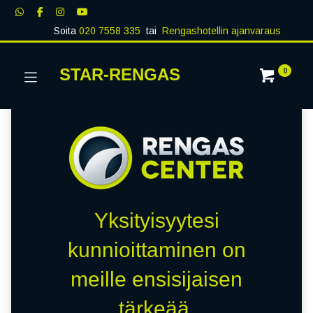
Soita
020 7558 335
tai
Rengashotellin ajanvaraus
STAR-RENGAS
0
Yksityisyytesi
kunnioittaminen on
meille ensisijaisen
tärkeää.