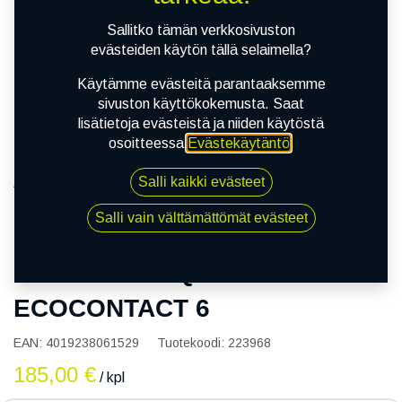
Sallitko tämän verkkosivuston
evästeiden käytön tällä selaimella?
Käytämme evästeitä parantaaksemme
sivuston käyttökokemusta. Saat
lisätietoja evästeistä ja niiden käytöstä
osoitteessa
Evästekäytäntö
.
Salli kaikki evästeet
Kauppa
155/60R20 80Q CONTINENTAL ECOCONTACT 6
Salli vain välttämättömät evästeet
155/60R20 80Q CONTINENTAL
ECOCONTACT 6
EAN:
4019238061529
Tuotekoodi:
223968
185,00
€
/ kpl