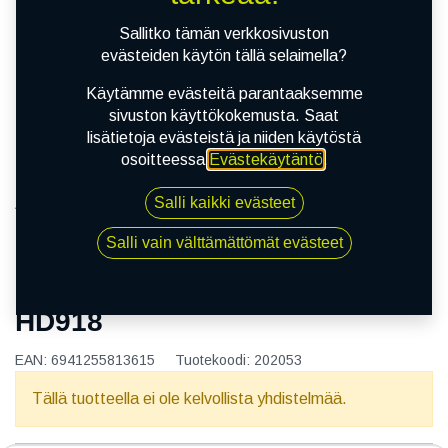
Sallitko tämän verkkosivuston
evästeiden käytön tällä selaimella?
Käytämme evästeitä parantaaksemme
sivuston käyttökokemusta. Saat
lisätietoja evästeistä ja niiden käytöstä
osoitteessa
Evästekäytäntö
.
Salli kaikki evästeet
Kauppa
165/65R14 79H KAPSEN HD918
Salli vain välttämättömät evästeet
165/65R14 79H KAPSEN
HD918
EAN:
6941255813615
Tuotekoodi:
202053
Tällä tuotteella ei ole kelvollista yhdistelmää.