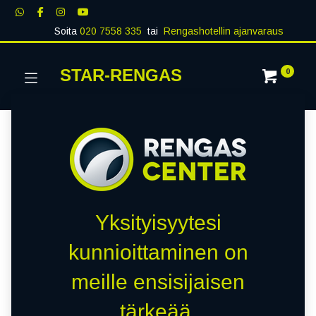
Soita
020 7558 335
tai
Rengashotellin ajanvaraus
STAR-RENGAS
0
Yksityisyytesi
kunnioittaminen on
meille ensisijaisen
tärkeää.