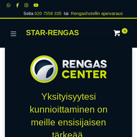
Soita
020 7558 335
tai
Rengashotellin ajanvaraus
STAR-RENGAS
0
Yksityisyytesi
kunnioittaminen on
meille ensisijaisen
tärkeää.