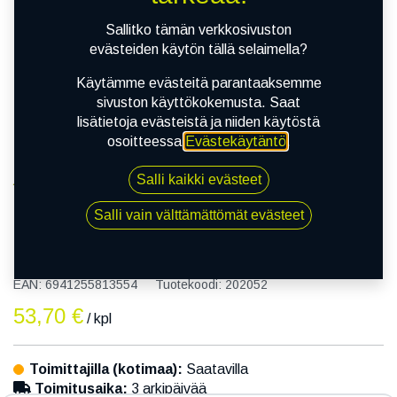
Sallitko tämän verkkosivuston
evästeiden käytön tällä selaimella?
Käytämme evästeitä parantaaksemme
sivuston käyttökokemusta. Saat
lisätietoja evästeistä ja niiden käytöstä
osoitteessa
Evästekäytäntö
.
Salli kaikki evästeet
Kauppa
165/65R13 77T KAPSEN HD918
Salli vain välttämättömät evästeet
165/65R13 77T KAPSEN HD918
EAN:
6941255813554
Tuotekoodi:
202052
53,70
€
/ kpl
Toimittajilla (kotimaa):
Saatavilla
Toimitusaika:
3 arkipäivää