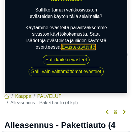
Sallitko tämän verkkosivuston
evästeiden käytön tällä selaimella?
Käytämme evästeitä parantaaksemme
sivuston käyttökokemusta. Saat
lisätietoja evästeistä ja niiden käytöstä
osoitteessa
Evästekäytäntö
.
Vanteilla olevien renkaiden asennus auton alle. Sisältää
Salli kaikki evästeet
ilmanpaineiden tarkastuksen.
Hinta sisältää myös 100km jälkeen tehtäväksi
Salli vain välttämättömät evästeet
suositeltavan jälkikiristyksen.
Kauppa
PALVELUT
Alleasennus - Pakettiauto (4 kpl)
Alleasennus - Pakettiauto (4