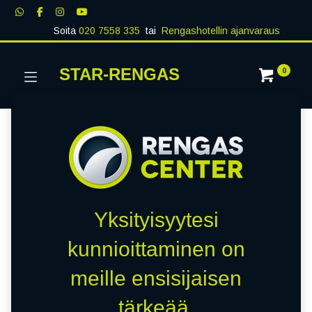
Soita
020 7558 335
tai
Rengashotellin ajanvaraus
STAR-RENGAS
0
Yksityisyytesi
kunnioittaminen on
meille ensisijaisen
tärkeää.