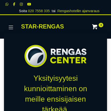
Soita
020 7558 335
tai
Rengashotellin ajanvaraus
STAR-RENGAS
0
Yksityisyytesi
kunnioittaminen on
meille ensisijaisen
tärkeää.