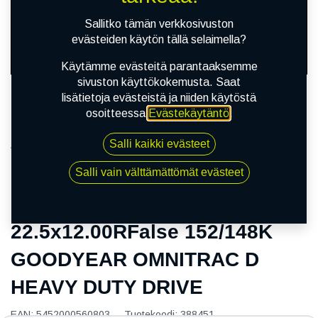
Sallitko tämän verkkosivuston
evästeiden käytön tällä selaimella?
Käytämme evästeitä parantaaksemme
sivuston käyttökokemusta. Saat
lisätietoja evästeistä ja niiden käytöstä
osoitteessa
Evästekäytäntö
.
Salli kaikki evästeet
Kauppa
22.5x12.00RFalse 152/148K GOODYEAR OMNITRAC
Salli vain välttämättömät evästeet
D HEAVY DUTY DRIVE
22.5x12.00RFalse 152/148K
GOODYEAR OMNITRAC D
HEAVY DUTY DRIVE
EAN:
5452000560803
Tuotekoodi:
388451