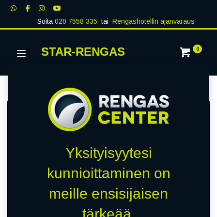
Soita
020 7558 335
tai
Rengashotellin ajanvaraus
STAR-RENGAS
0
Yksityisyytesi
kunnioittaminen on
meille ensisijaisen
tärkeää.