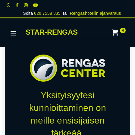
Soita
020 7558 335
tai
Rengashotellin ajanvaraus
STAR-RENGAS
0
Yksityisyytesi
kunnioittaminen on
meille ensisijaisen
tärkeää.