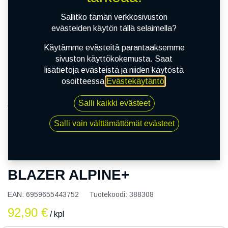
Sallitko tämän verkkosivuston
evästeiden käytön tällä selaimella?
Käytämme evästeitä parantaaksemme
sivuston käyttökokemusta. Saat
lisätietoja evästeistä ja niiden käytöstä
osoitteessa
Evästekäytäntö
.
Salli kaikki evästeet
Kauppa
165/65R14 79T SAILUN ICE BLAZER ALPINE+
Salli vain välttämättömät evästeet
165/65R14 79T SAILUN ICE
BLAZER ALPINE+
EAN:
6959655443752
Tuotekoodi:
388308
92,90
€
/ kpl