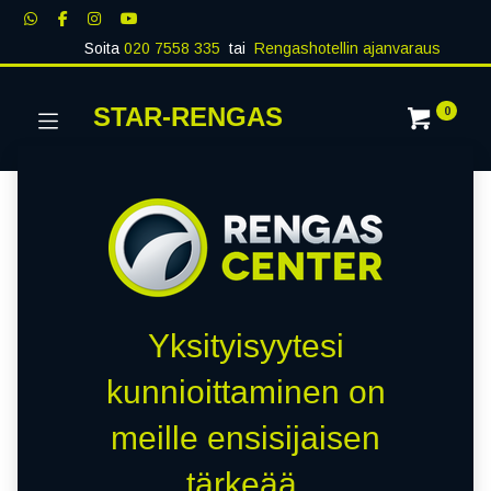
Soita
020 7558 335
tai
Rengashotellin ajanvaraus
STAR-RENGAS
0
Yksityisyytesi
kunnioittaminen on
meille ensisijaisen
tärkeää.