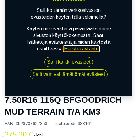
Sallitko tämän verkkosivuston
evästeiden käytön tällä selaimella?
Käytämme evästeitä parantaaksemme
sivuston käyttökokemusta. Saat
lisätietoja evästeistä ja niiden käytöstä
osoitteessa
Evästekäytäntö
.
Salli kaikki evästeet
Kauppa
7.50R16 116Q BFGOODRICH MUD TERRAIN T/A
Salli vain välttämättömät evästeet
KM3
7.50R16 116Q BFGOODRICH
MUD TERRAIN T/A KM3
EAN:
3528707627353
Tuotekoodi:
388161
275,20
€
/ kpl