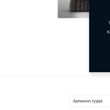
K
Ajoneuvon tyyppi