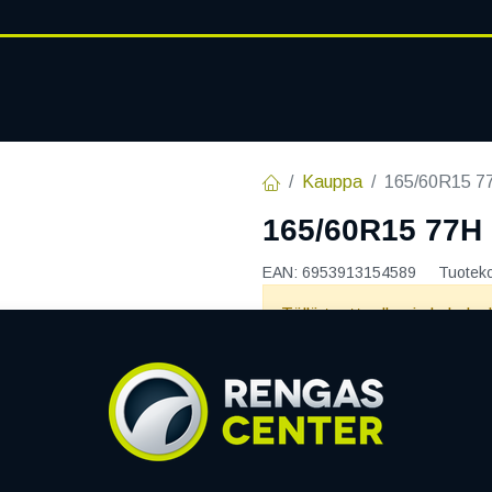
RENGASHOTELLI
AJANKOHT
AT
VANTEET
PALVELUT
Kauppa
165/60R15 7
165/60R15 77H
EAN:
6953913154589
Tuotek
Tällä tuotteella ei ole kelvo
OVATION
Jaa