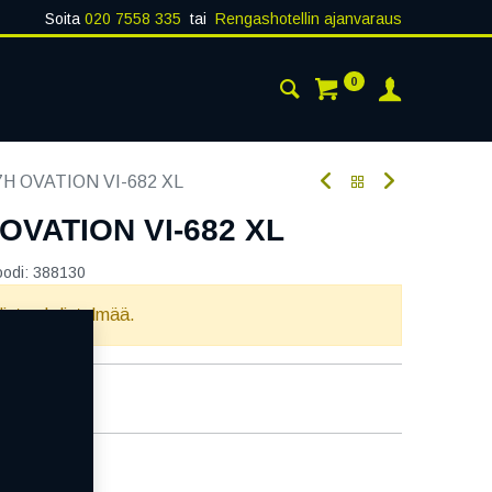
Soita
020 7558 335
tai
Rengashotellin ajanvaraus
0
AISTA
YHTEYSTIEDOT
7H OVATION VI-682 XL
 OVATION VI-682 XL
oodi:
388130
llista yhdistelmää.