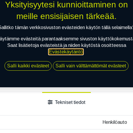
Toimitusehdot
Yksityisyytesi kunnioittaminen on
meille ensisijaisen tärkeää.
Sallitko tämän verkkosivuston evästeiden käytön tällä selaimella
äytämme evästeitä parantaaksemme sivuston käyttökokemust
Saat lisätietoja evästeistä ja niiden käytöstä osoitteessa
Evästekäytäntö
.
Salli kaikki evästeet
Salli vain välttämättömät evästeet
Tekniset tiedot
Henkilöauto