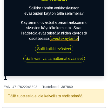
Sallitko tämän verkkosivuston
evästeiden käytön tällä selaimella?
Käytämme evästeitä parantaaksemme
sivuston käyttökokemusta. Saat
lisätietoja evästeistä ja niiden käytöstä
osoitteessa
Evästekäytäntö
.
Salli kaikki evästeet
Kauppa
165/65R13 77H NANKANG NA-1
Salli vain välttämättömät evästeet
165/65R13 77H NANKANG NA-
1
EAN:
4717622048803
Tuotekoodi:
387860
Tällä tuotteella ei ole kelvollista yhdistelmää.