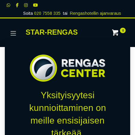
Soita
020 7558 335
tai
Rengashotellin ajanvaraus
STAR-RENGAS
0
Yksityisyytesi
kunnioittaminen on
meille ensisijaisen
tärkeää.