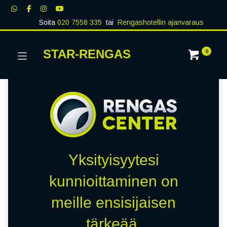
Soita
020 7558 335
tai
Rengashotellin ajanvaraus
STAR-RENGAS
0
Yksityisyytesi
kunnioittaminen on
meille ensisijaisen
tärkeää.