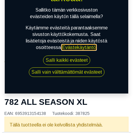
Sallitko tämän verkkosivuston
evästeiden käytön tällä selaimella?
Käytämme evästeitä parantaaksemme
sivuston käyttökokemusta. Saat
lisätietoja evästeistä ja niiden käytöstä
osoitteessa
Evästekäytäntö
.
Salli kaikki evästeet
Kauppa
155/80R13 79T OVATION VI-782 ALL SEASON XL
Salli vain välttämättömät evästeet
155/80R13 79T OVATION VI-
782 ALL SEASON XL
EAN:
6953913154138
Tuotekoodi:
387825
Tällä tuotteella ei ole kelvollista yhdistelmää.