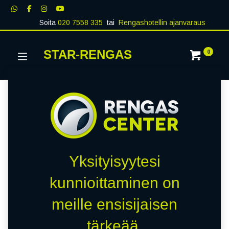
Soita
020 7558 335
tai
Rengashotellin ajanvaraus
STAR-RENGAS
0
Yksityisyytesi
kunnioittaminen on
meille ensisijaisen
tärkeää.