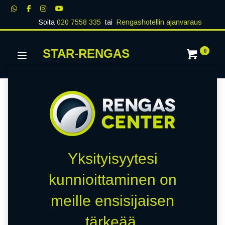
Soita
020 7558 335
tai
Rengashotellin ajanvaraus
STAR-RENGAS
0
Yksityisyytesi
kunnioittaminen on
meille ensisijaisen
tärkeää.