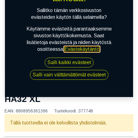
Sallitko tämän verkkosivuston
evästeiden käytön tällä selaimella?
Käytämme evästeitä parantaaksemme
sivuston käyttökokemusta. Saat
lisätietoja evästeistä ja niiden käytöstä
osoitteessa
Evästekäytäntö
.
Salli kaikki evästeet
Kauppa
155/80R13 79T KUMHO SOLUS HA32 XL
Salli vain välttämättömät evästeet
155/80R13 79T KUMHO SOLUS
HA32 XL
EAN:
8808956361396
Tuotekoodi:
377748
Tällä tuotteella ei ole kelvollista yhdistelmää.