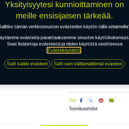
Yksityisyytesi kunnioittaminen on
Mikäli valitset asennuksen, pää
meille ensisijaisen tärkeää.
Sallitko tämän verkkosivuston evästeiden käytön tällä selaimella
1
X 165/65R14 79T KLEBER QUADR
EI ASENNUSTA
äytämme evästeitä parantaaksemme sivuston käyttökokemust
Saat lisätietoja evästeistä ja niiden käytöstä osoitteessa
Evästekäytäntö
.
Salli kaikki evästeet
Salli vain välttämättömät evästeet
Li
Vertaa
Lisää toivelis
Jaa
Toimitusehdot