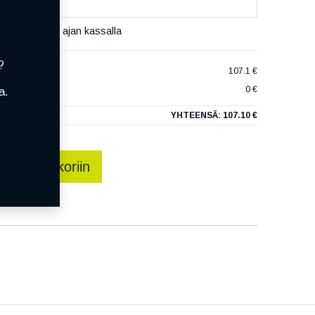
set varaamaan ajan kassalla
?
AXER 3
107.1 €
0 €
a.
YHTEENSÄ:
107.10 €
sää ostoskoriin
talle