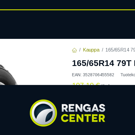
RENGASHOTELLI
AJANKOHT
AT
VANTEET
PALVELUT
Kauppa
165/65R14 
165/65R14 79
EAN:
3528706455582
Tuotek
107,10
€
/ kpl
Toimittajilla (ulkomaa):
S
Toimitusaika:
7 arkipäiv
Asennuspalvelu