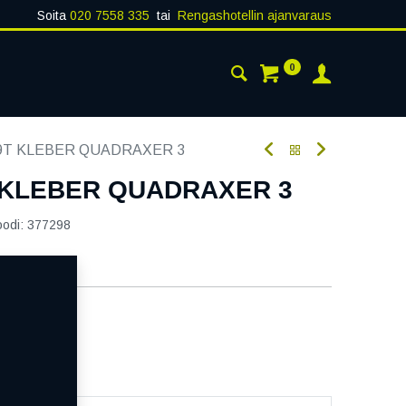
Soita
020 7558 335
tai
Rengashotellin ajanvaraus
0
AISTA
YHTEYSTIEDOT
79T KLEBER QUADRAXER 3
T KLEBER QUADRAXER 3
oodi:
377298
aatavilla
ää