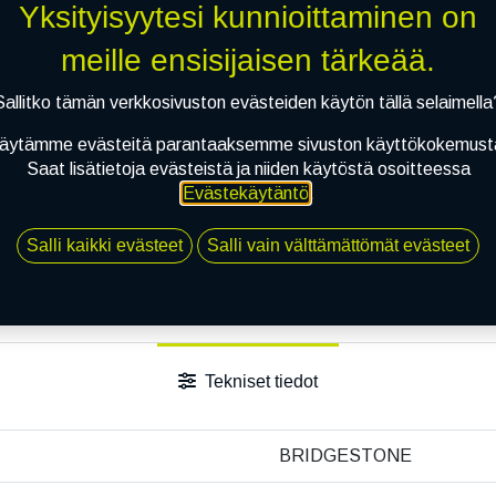
Yksityisyytesi kunnioittaminen on
Toimitusehdot
meille ensisijaisen tärkeää.
Sallitko tämän verkkosivuston evästeiden käytön tällä selaimella
äytämme evästeitä parantaaksemme sivuston käyttökokemust
Saat lisätietoja evästeistä ja niiden käytöstä osoitteessa
Evästekäytäntö
.
Salli kaikki evästeet
Salli vain välttämättömät evästeet
Tekniset tiedot
BRIDGESTONE