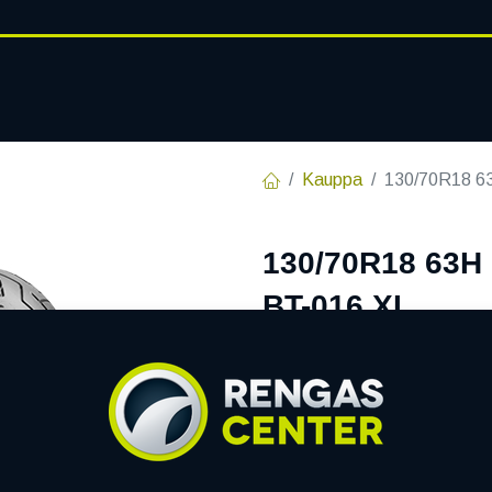
RENGASHOTELLI
AJANKOHT
AT
VANTEET
PALVELUT
Kauppa
130/70R18 
130/70R18 63
BT-016 XL
EAN:
3286341740318
Tuotek
Tällä tuotteella ei ole kelvo
Jaa