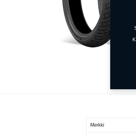
K
Merkki