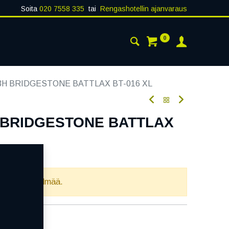
Soita
020 7558 335
tai
Rengashotellin ajanvaraus
0
AISTA
YHTEYSTIEDOT
63H BRIDGESTONE BATTLAX BT-016 XL
H BRIDGESTONE BATTLAX
oodi:
362548
llista yhdistelmää.