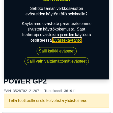
Sallitko tämän verkkosivuston
evästeiden käytön tällä selaimella?
Käytämme evästeitä parantaaksemme
sivuston käyttökokemusta. Saat
lisätietoja evästeistä ja niiden käytöstä
osoitteessa
Evästekäytäntö
.
Salli kaikki evästeet
Kauppa
160/60R17 69W MICHELIN POWER GP2
Salli vain välttämättömät evästeet
160/60R17 69W MICHELIN
POWER GP2
EAN:
3528702121207
Tuotekoodi:
361911
Tällä tuotteella ei ole kelvollista yhdistelmää.