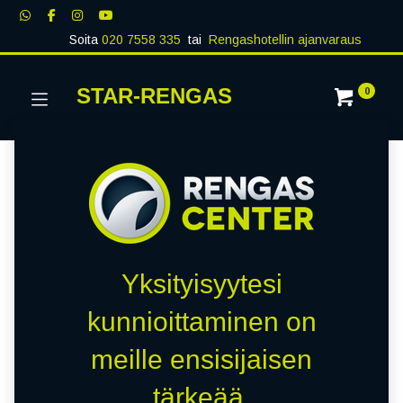
Soita
020 7558 335
tai
Rengashotellin ajanvaraus
STAR-RENGAS
0
Yksityisyytesi
kunnioittaminen on
meille ensisijaisen
tärkeää.