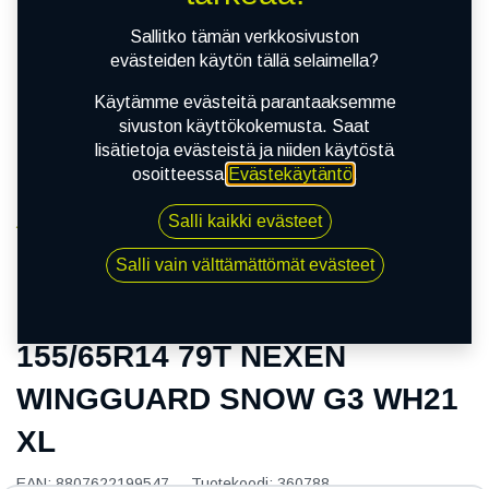
Sallitko tämän verkkosivuston
evästeiden käytön tällä selaimella?
Käytämme evästeitä parantaaksemme
sivuston käyttökokemusta. Saat
lisätietoja evästeistä ja niiden käytöstä
osoitteessa
Evästekäytäntö
.
Salli kaikki evästeet
Kauppa
155/65R14 79T NEXEN WINGGUARD SNOW G3
Salli vain välttämättömät evästeet
WH21 XL
155/65R14 79T NEXEN
WINGGUARD SNOW G3 WH21
XL
EAN:
8807622199547
Tuotekoodi:
360788