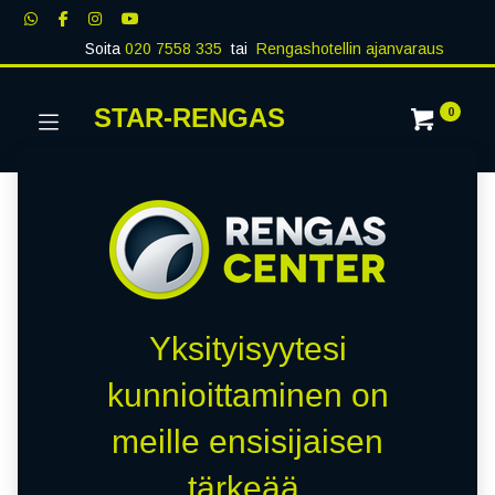
Soita
020 7558 335
tai
Rengashotellin ajanvaraus
STAR-RENGAS
0
Yksityisyytesi
kunnioittaminen on
meille ensisijaisen
tärkeää.