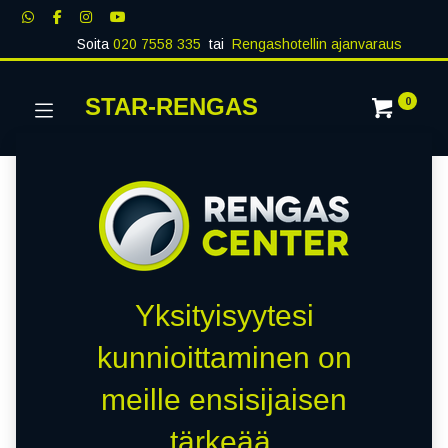
Soita
020 7558 335
tai
Rengashotellin ajanvaraus
STAR-RENGAS
0
Yksityisyytesi
kunnioittaminen on
meille ensisijaisen
tärkeää.