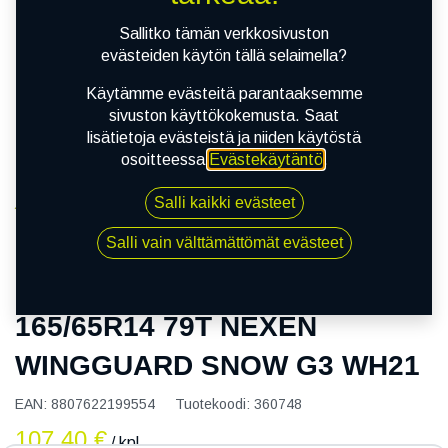
Sallitko tämän verkkosivuston
evästeiden käytön tällä selaimella?
Käytämme evästeitä parantaaksemme
sivuston käyttökokemusta. Saat
lisätietoja evästeistä ja niiden käytöstä
osoitteessa
Evästekäytäntö
.
Salli kaikki evästeet
Kauppa
165/65R14 79T NEXEN WINGGUARD SNOW G3
Salli vain välttämättömät evästeet
WH21
165/65R14 79T NEXEN
WINGGUARD SNOW G3 WH21
EAN:
8807622199554
Tuotekoodi:
360748
107,40
€
/ kpl