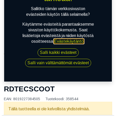
Sallitko tämän verkkosivuston
evästeiden käytön tällä selaimella?
Käytämme evästeitä parantaaksemme
sivuston käyttökokemusta. Saat
lisätietoja evästeistä ja niiden käytöstä
osoitteessa
Evästekäytäntö
.
Salli kaikki evästeet
Kauppa
130/90R10 61L METZELER RDTECSCOOT
Salli vain välttämättömät evästeet
130/90R10 61L METZELER
RDTECSCOOT
EAN:
8019227384505
Tuotekoodi:
358544
Tällä tuotteella ei ole kelvollista yhdistelmää.