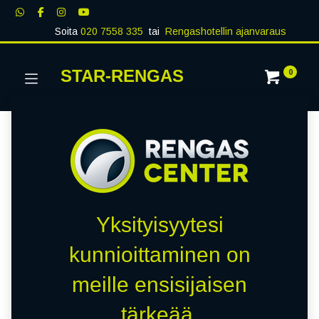
Soita
020 7558 335
tai
Rengashotellin ajanvaraus
STAR-RENGAS
0
Yksityisyytesi
kunnioittaminen on
meille ensisijaisen
tärkeää.