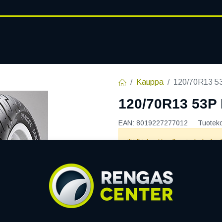
RENGASHOTELLI
AJANKOHT
AT
VANTEET
PALVELUT
Kauppa
120/70R13 
120/70R13 53
EAN:
8019227277012
Tuotek
Tällä tuotteella ei ole kelvo
PIRELLI
Jaa