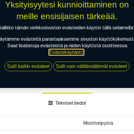
Toimitusehdot
Yksityisyytesi kunnioittaminen on
meille ensisijaisen tärkeää.
Sallitko tämän verkkosivuston evästeiden käytön tällä selaimella
äytämme evästeitä parantaaksemme sivuston käyttökokemust
Saat lisätietoja evästeistä ja niiden käytöstä osoitteessa
Evästekäytäntö
.
Salli kaikki evästeet
Salli vain välttämättömät evästeet
Tekniset tiedot
Moottoripyörä