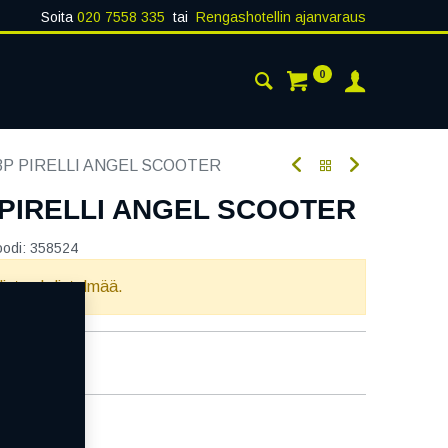
Soita
020 7558 335
tai
Rengashotellin ajanvaraus
0
AISTA
YHTEYSTIEDOT
53P PIRELLI ANGEL SCOOTER
P PIRELLI ANGEL SCOOTER
oodi:
358524
llista yhdistelmää.