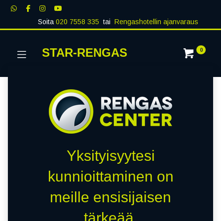
Soita
020 7558 335
tai
Rengashotellin ajanvaraus
STAR-RENGAS
0
Yksityisyytesi
kunnioittaminen on
meille ensisijaisen
tärkeää.