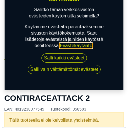
Sallitko tämän verkkosivuston
evästeiden käytön tällä selaimella?
Käytämme evästeitä parantaaksemme
sivuston käyttökokemusta. Saat
lisätietoja evästeistä ja niiden käytöstä
osoitteessa
Evästekäytäntö
.
Salli kaikki evästeet
Kauppa
120/70R17 E CONTINENTAL CONTIRACEATTACK 2
Salli vain välttämättömät evästeet
120/70R17 E CONTINENTAL
CONTIRACEATTACK 2
EAN:
4019238377545
Tuotekoodi:
358503
Tällä tuotteella ei ole kelvollista yhdistelmää.