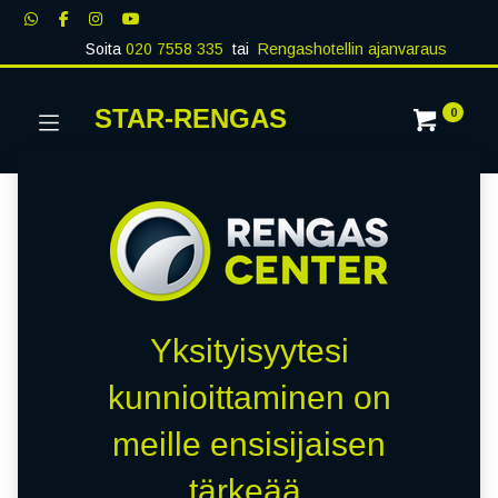
Soita
020 7558 335
tai
Rengashotellin ajanvaraus
STAR-RENGAS
0
Yksityisyytesi
kunnioittaminen on
meille ensisijaisen
tärkeää.