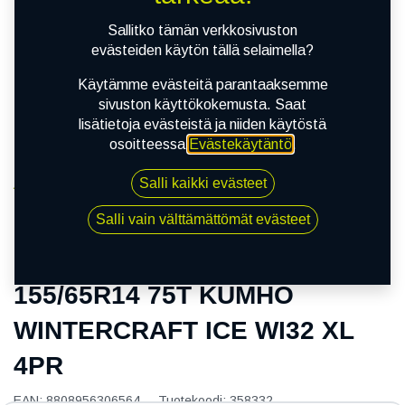
Sallitko tämän verkkosivuston
evästeiden käytön tällä selaimella?
Käytämme evästeitä parantaaksemme
sivuston käyttökokemusta. Saat
lisätietoja evästeistä ja niiden käytöstä
osoitteessa
Evästekäytäntö
.
Salli kaikki evästeet
Kauppa
155/65R14 75T KUMHO WINTERCRAFT ICE WI32 XL
Salli vain välttämättömät evästeet
4PR
155/65R14 75T KUMHO
WINTERCRAFT ICE WI32 XL
4PR
EAN:
8808956306564
Tuotekoodi:
358332