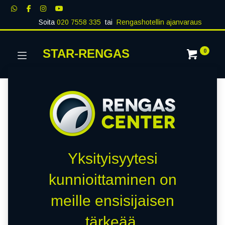
Soita
020 7558 335
tai
Rengashotellin ajanvaraus
STAR-RENGAS
0
Yksityisyytesi
kunnioittaminen on
meille ensisijaisen
tärkeää.