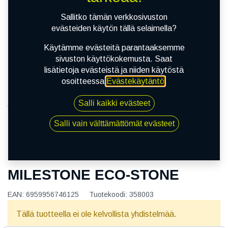
Sallitko tämän verkkosivuston
evästeiden käytön tällä selaimella?
Käytämme evästeitä parantaaksemme
sivuston käyttökokemusta. Saat
lisätietoja evästeistä ja niiden käytöstä
osoitteessa
Evästekäytäntö
.
Salli kaikki evästeet
Kauppa
155/70R12C 104/102N MILESTONE ECO-STONE
Salli vain välttämättömät evästeet
155/70R12C 104/102N
MILESTONE ECO-STONE
EAN:
6959956746125
Tuotekoodi:
358003
Tällä tuotteella ei ole kelvollista yhdistelmää.