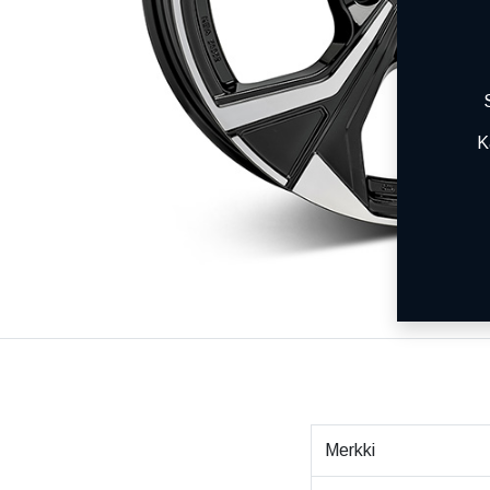
K
Merkki