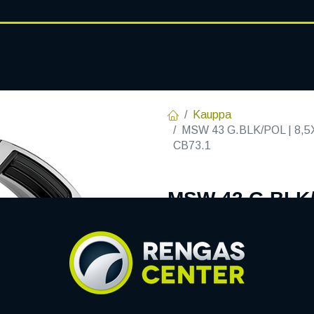
RENGASHOTELLI
AJANKOHT
AT
VANTEET
PALVELUT
Kauppa
MSW 43 G.BLK/POL | 8,5X
CB73.1
MSW 43 G.BLK/P
C73,10 60 8.5x
EAN:
8027529185737
Tuotek
Tällä tuotteella ei ole kelvo