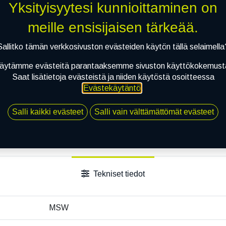
Yksityisyytesi kunnioittaminen on
Jaa
meille ensisijaisen tärkeää.
Toimitusehdot
Sallitko tämän verkkosivuston evästeiden käytön tällä selaimella
äytämme evästeitä parantaaksemme sivuston käyttökokemust
Saat lisätietoja evästeistä ja niiden käytöstä osoitteessa
Evästekäytäntö
.
Salli kaikki evästeet
Salli vain välttämättömät evästeet
Tekniset tiedot
MSW