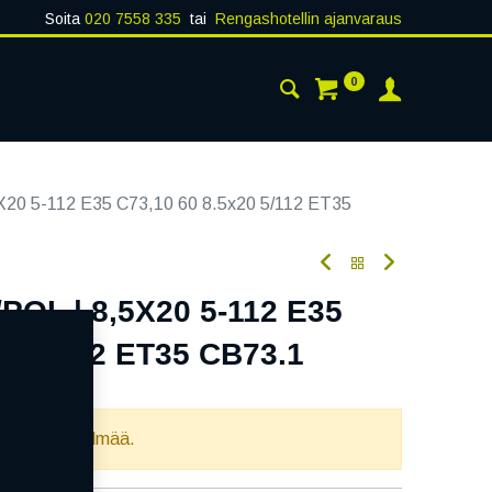
Soita
020 7558 335
tai
Rengashotellin ajanvaraus
0
AISTA
YHTEYSTIEDOT
20 5-112 E35 C73,10 60 8.5x20 5/112 ET35
OL | 8,5X20 5-112 E35
20 5/112 ET35 CB73.1
oodi:
357284
llista yhdistelmää.