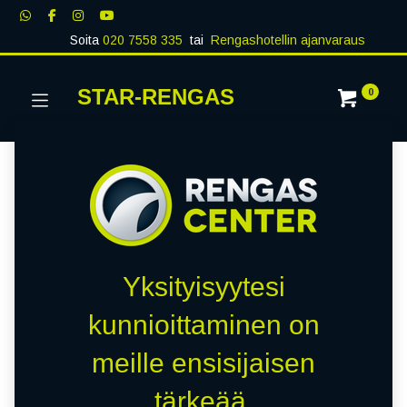
Soita
020 7558 335
tai
Rengashotellin ajanvaraus
STAR-RENGAS
0
Yksityisyytesi
kunnioittaminen on
meille ensisijaisen
tärkeää.