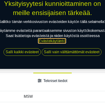
Yksityisyytesi kunnioittaminen on
Jaa
meille ensisijaisen tärkeää.
Toimitusehdot
Sallitko tämän verkkosivuston evästeiden käytön tällä selaimella
äytämme evästeitä parantaaksemme sivuston käyttökokemust
Saat lisätietoja evästeistä ja niiden käytöstä osoitteessa
Evästekäytäntö
.
Salli kaikki evästeet
Salli vain välttämättömät evästeet
Tekniset tiedot
MSW