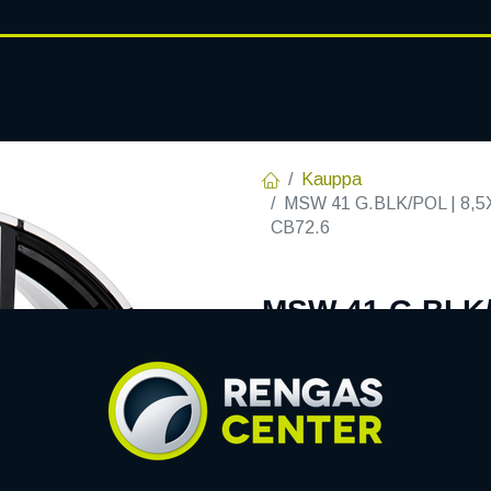
RENGASHOTELLI
AJANKOHT
AT
VANTEET
PALVELUT
Kauppa
MSW 41 G.BLK/POL | 8,5X
CB72.6
MSW 41 G.BLK/
C72,6 60 8.5x2
EAN:
8027529168341
Tuotek
Tällä tuotteella ei ole kelvo