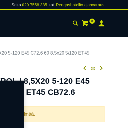
Soita
020 7558 335
tai
Rengashotellin ajanvaraus
0
AISTA
YHTEYSTIEDOT
20 5-120 E45 C72,6 60 8.5x20 5/120 ET45
POL | 8,5X20 5-120 E45
0 5/120 ET45 CB72.6
oodi:
356870
llista yhdistelmää.