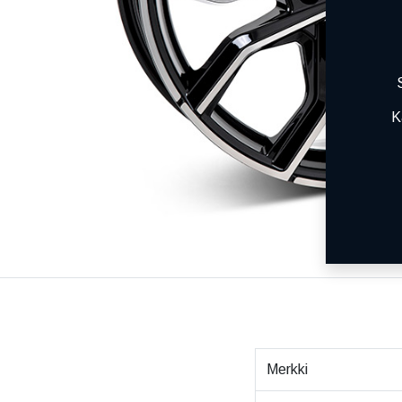
K
Merkki