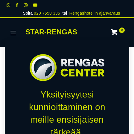
Soita
020 7558 335
tai
Rengashotellin ajanvaraus
STAR-RENGAS
0
Yksityisyytesi
kunnioittaminen on
meille ensisijaisen
tärkeää.