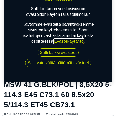
Sallitko tämän verkkosivuston
evästeiden käytön tällä selaimella?
Käytämme evästeitä parantaaksemme
sivuston käyttökokemusta. Saat
lisätietoja evästeistä ja niiden käytöstä
osoitteessa
Evästekäytäntö
.
Salli kaikki evästeet
Kauppa
MSW 41 G.BLK/POL | 8,5X20 5-114,3 E45 C73,1 60
Salli vain välttämättömät evästeet
8.5x20 5/114.3 ET45 CB73.1
MSW 41 G.BLK/POL | 8,5X20 5-
114,3 E45 C73,1 60 8.5x20
5/114.3 ET45 CB73.1
EAN:
8027529168525
Tuotekoodi:
356868