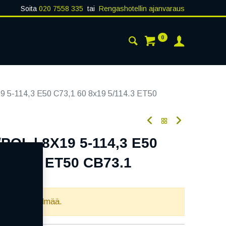
Soita
020 7558 335
tai
Rengashotellin ajanvaraus
0
AISTA
YHTEYSTIEDOT
 5-114,3 E50 C73,1 60 8x19 5/114.3 ET50
OL | 8X19 5-114,3 E50
5/114.3 ET50 CB73.1
oodi:
356859
llista yhdistelmää.