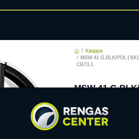
RENGASHOTELLI
AJANKOHT
AT
VANTEET
PALVELUT
Kauppa
MSW 41 G.BLK/POL | 8X19
CB73.1
MSW 41 G.BLK/P
C73,1 60 8x19 
EAN:
8027529167597
Tuotek
Tällä tuotteella ei ole kelvo