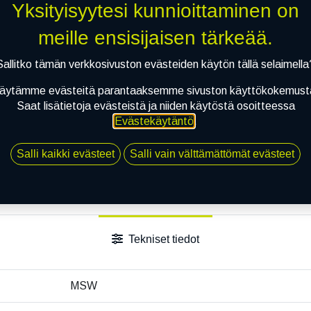
Yksityisyytesi kunnioittaminen on
Jaa
meille ensisijaisen tärkeää.
Toimitusehdot
Sallitko tämän verkkosivuston evästeiden käytön tällä selaimella
äytämme evästeitä parantaaksemme sivuston käyttökokemust
Saat lisätietoja evästeistä ja niiden käytöstä osoitteessa
Evästekäytäntö
.
Salli kaikki evästeet
Salli vain välttämättömät evästeet
Tekniset tiedot
MSW