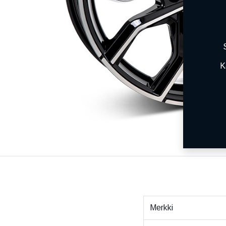
K
Merkki