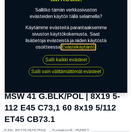
Sallitko tämän verkkosivuston
evästeiden käytön tällä selaimella?
Käytämme evästeitä parantaaksemme
sivuston käyttökokemusta. Saat
lisätietoja evästeistä ja niiden käytöstä
osoitteessa
Evästekäytäntö
.
Salli kaikki evästeet
Kauppa
MSW 41 G.BLK/POL | 8X19 5-112 E45 C73,1 60 8x19
Salli vain välttämättömät evästeet
5/112 ET45 CB73.1
MSW 41 G.BLK/POL | 8X19 5-
112 E45 C73,1 60 8x19 5/112
ET45 CB73.1
EAN:
8027529167559
Tuotekoodi:
356857