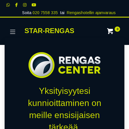
Soita
020 7558 335
tai
Rengashotellin ajanvaraus
STAR-RENGAS
0
Yksityisyytesi
kunnioittaminen on
meille ensisijaisen
tärkeää.