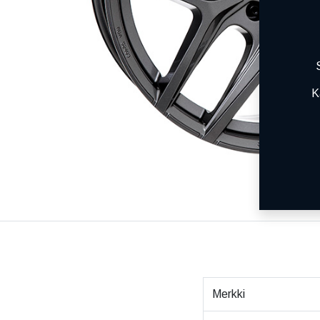
K
Merkki