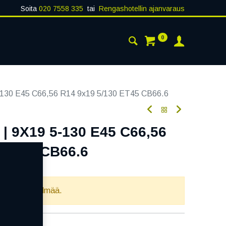
Soita
020 7558 335
tai
Rengashotellin ajanvaraus
0
AISTA
YHTEYSTIEDOT
130 E45 C66,56 R14 9x19 5/130 ET45 CB66.6
| 9X19 5-130 E45 C66,56
 ET45 CB66.6
oodi:
356513
llista yhdistelmää.