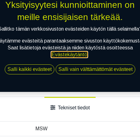
Jaa
Yksityisyytesi kunnioittaminen on
Toimitusehdot
meille ensisijaisen tärkeää.
Sallitko tämän verkkosivuston evästeiden käytön tällä selaimella
äytämme evästeitä parantaaksemme sivuston käyttökokemust
Saat lisätietoja evästeistä ja niiden käytöstä osoitteessa
Evästekäytäntö
.
Salli kaikki evästeet
Salli vain välttämättömät evästeet
Tekniset tiedot
MSW