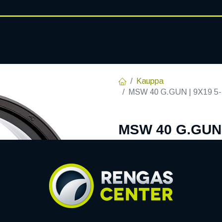
RENGASHOTELLI
AJANKOHT
AT
VANTEET
PALVELUT
Kauppa
MSW 40 G.GUN | 9X19 5-
MSW 40 G.GUN 
R14 9x19 5/130
EAN:
8027529239560
Tuotek
Tällä tuotteella ei ole kelvo