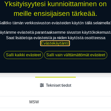
Jaa
Yksityisyytesi kunnioittaminen on
Toimitusehdot
meille ensisijaisen tärkeää.
Sallitko tämän verkkosivuston evästeiden käytön tällä selaimella
äytämme evästeitä parantaaksemme sivuston käyttökokemust
Saat lisätietoja evästeistä ja niiden käytöstä osoitteessa
Evästekäytäntö
.
Salli kaikki evästeet
Salli vain välttämättömät evästeet
Tekniset tiedot
MSW