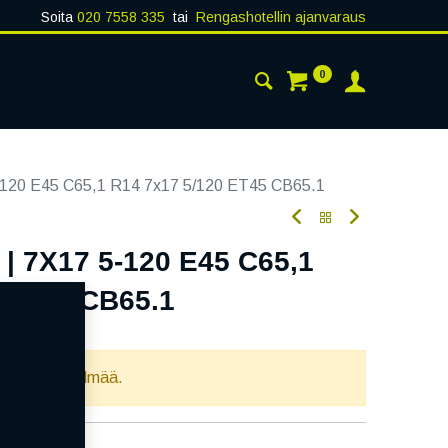
Soita
020 7558 335
tai
Rengashotellin ajanvaraus
0
AISTA
YHTEYSTIEDOT
120 E45 C65,1 R14 7x17 5/120 ET45 CB65.1
| 7X17 5-120 E45 C65,1
 ET45 CB65.1
oodi:
356481
llista yhdistelmää.