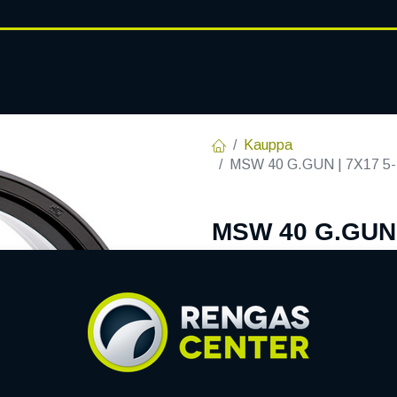
RENGASHOTELLI
AJANKOHT
AT
VANTEET
PALVELUT
Kauppa
MSW 40 G.GUN | 7X17 5-
MSW 40 G.GUN 
R14 7x17 5/120
EAN:
8027529149937
Tuotek
Tällä tuotteella ei ole kelvo