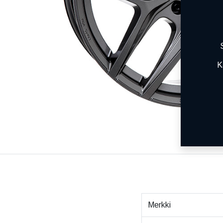
K
Merkki