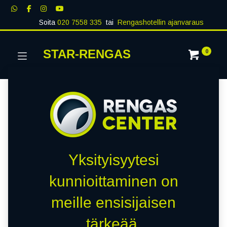
Soita
020 7558 335
tai
Rengashotellin ajanvaraus
STAR-RENGAS
0
Yksityisyytesi
kunnioittaminen on
meille ensisijaisen
tärkeää.