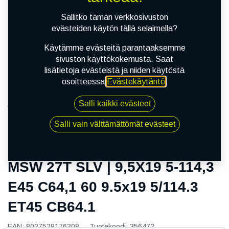
Sallitko tämän verkkosivuston
evästeiden käytön tällä selaimella?
Käytämme evästeitä parantaaksemme
sivuston käyttökokemusta. Saat
lisätietoja evästeistä ja niiden käytöstä
osoitteessa
Evästekäytäntö
.
Salli kaikki evästeet
Kauppa
MSW 27T SLV | 9,5X19 5-114,3 E45 C64,1 60 9.5x19
Salli vain välttämättömät evästeet
5/114.3 ET45 CB64.1
MSW 27T SLV | 9,5X19 5-114,3
E45 C64,1 60 9.5x19 5/114.3
ET45 CB64.1
EAN:
8027529176308
Tuotekoodi:
356472