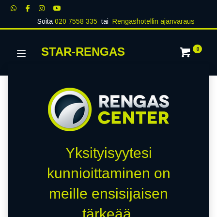
Soita
020 7558 335
tai
Rengashotellin ajanvaraus
STAR-RENGAS
0
Yksityisyytesi
kunnioittaminen on
meille ensisijaisen
tärkeää.