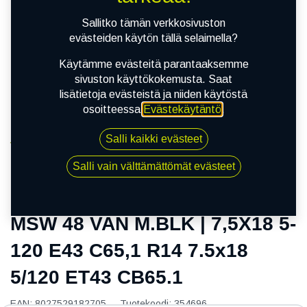
Sallitko tämän verkkosivuston
evästeiden käytön tällä selaimella?
Käytämme evästeitä parantaaksemme
sivuston käyttökokemusta. Saat
lisätietoja evästeistä ja niiden käytöstä
osoitteessa
Evästekäytäntö
.
Salli kaikki evästeet
Kauppa
MSW 48 VAN M.BLK | 7,5X18 5-120 E43 C65,1 R14
Salli vain välttämättömät evästeet
7.5x18 5/120 ET43 CB65.1
MSW 48 VAN M.BLK | 7,5X18 5-
120 E43 C65,1 R14 7.5x18
5/120 ET43 CB65.1
EAN:
8027529182705
Tuotekoodi:
354696