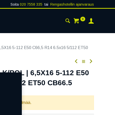
Soita
020 7558 335
tai
Rengashotellin ajanvaraus
0
AISTA
YHTEYSTIEDOT
5X16 5-112 E50 C66,5 R14 6.5x16 5/112 ET50
K/POL | 6,5X16 5-112 E50
16 5/112 ET50 CB66.5
oodi:
354667
llista yhdistelmää.