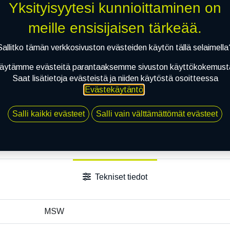
Yksityisyytesi kunnioittaminen on
Jaa
meille ensisijaisen tärkeää.
Toimitusehdot
Sallitko tämän verkkosivuston evästeiden käytön tällä selaimella
äytämme evästeitä parantaaksemme sivuston käyttökokemust
Saat lisätietoja evästeistä ja niiden käytöstä osoitteessa
Evästekäytäntö
.
Salli kaikki evästeet
Salli vain välttämättömät evästeet
Tekniset tiedot
MSW