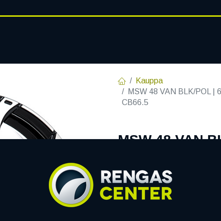
RENGASHOTELLI
AJANKOHT
AT
VANTEET
PALVELUT
Kauppa
MSW 48 VAN BLK/POL | 6,
CB66.5
MSW 48 VAN BL
C66,5 R14 6.5x
EAN:
8027529117318
Tuotek
Tällä tuotteella ei ole kelvo