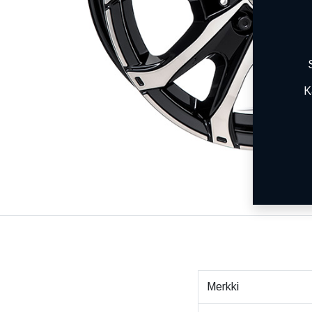
K
Merkki