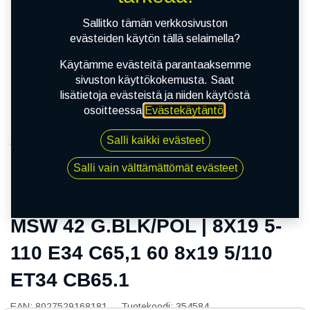
Sallitko tämän verkkosivuston
evästeiden käytön tällä selaimella?
Käytämme evästeitä parantaaksemme
sivuston käyttökokemusta. Saat
lisätietoja evästeistä ja niiden käytöstä
osoitteessa
Evästekäytäntö
.
Salli kaikki evästeet
Kauppa
MSW 42 G.BLK/POL | 8X19 5-110 E34 C65,1 60 8x19
Salli vain välttämättömät evästeet
5/110 ET34 CB65.1
MSW 42 G.BLK/POL | 8X19 5-
110 E34 C65,1 60 8x19 5/110
ET34 CB65.1
EAN:
8027529168181
Tuotekoodi:
354584