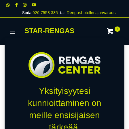
Soita
020 7558 335
tai
Rengashotellin ajanvaraus
STAR-RENGAS
0
Yksityisyytesi
kunnioittaminen on
meille ensisijaisen
tärkeää.