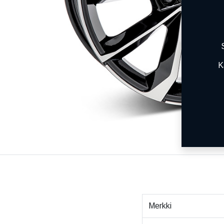
K
Merkki