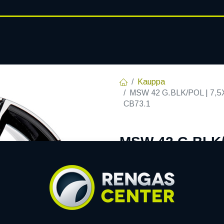
RENGASHOTELLI
AJANKOHT
AT
VANTEET
PALVELUT
Kauppa
MSW 42 G.BLK/POL | 7,5X
CB73.1
MSW 42 G.BLK/P
C73,1 60 7.5x1
EAN:
8027529167764
Tuotek
Tällä tuotteella ei ole kelvo