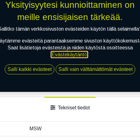
Yksityisyytesi kunnioittaminen on
Jaa
meille ensisijaisen tärkeää.
Toimitusehdot
Sallitko tämän verkkosivuston evästeiden käytön tällä selaimella
äytämme evästeitä parantaaksemme sivuston käyttökokemust
Saat lisätietoja evästeistä ja niiden käytöstä osoitteessa
Evästekäytäntö
.
Salli kaikki evästeet
Salli vain välttämättömät evästeet
Tekniset tiedot
MSW