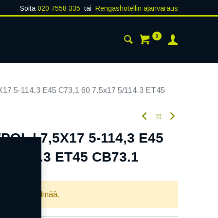
Soita
020 7558 335
tai
Rengashotellin ajanvaraus
0
AISTA
YHTEYSTIEDOT
17 5-114,3 E45 C73,1 60 7.5x17 5/114.3 ET45
OL | 7,5X17 5-114,3 E45
7 5/114.3 ET45 CB73.1
oodi:
354573
llista yhdistelmää.