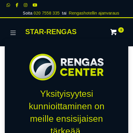
Soita
020 7558 335
tai
Rengashotellin ajanvaraus
STAR-RENGAS
0
Yksityisyytesi
kunnioittaminen on
meille ensisijaisen
tärkeää.