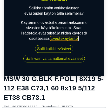
Sallitko tämän verkkosivuston
evästeiden käytön tällä selaimella?
Käytämme evästeitä parantaaksemme
sivuston käyttökokemusta. Saat
lisätietoja evästeistä ja niiden käytöstä
osoitteessa
Evästekäytäntö
.
Salli kaikki evästeet
Kauppa
MSW 30 G.BLK F.POL | 8X19 5-112 E38 C73,1 60 8x19
Salli vain välttämättömät evästeet
5/112 ET38 CB73.1
MSW 30 G.BLK F.POL | 8X19 5-
112 E38 C73,1 60 8x19 5/112
ET38 CB73.1
EAN:
8027529163872
Tuotekoodi:
354370