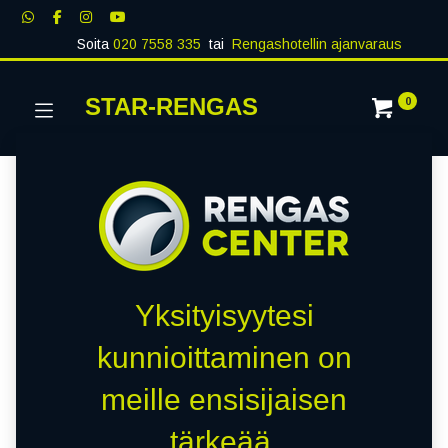
Soita
020 7558 335
tai
Rengashotellin ajanvaraus
STAR-RENGAS
0
Yksityisyytesi
kunnioittaminen on
meille ensisijaisen
tärkeää.