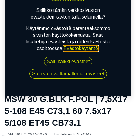
Sallitko tämän verkkosivuston
evästeiden käytön tällä selaimella?
Käytämme evästeitä parantaaksemme
sivuston käyttökokemusta. Saat
lisätietoja evästeistä ja niiden käytöstä
osoitteessa
Evästekäytäntö
.
Salli kaikki evästeet
Kauppa
MSW 30 G.BLK F.POL | 7,5X17 5-108 E45 C73,1 60
Salli vain välttämättömät evästeet
7.5x17 5/108 ET45 CB73.1
MSW 30 G.BLK F.POL | 7,5X17
5-108 E45 C73,1 60 7.5x17
5/108 ET45 CB73.1
EAN:
8027529150070
Tuotekoodi:
354342