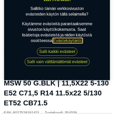
Sallitko tämän verkkosivuston
evästeiden käytön tällä selaimella?
Käytämme evästeitä parantaaksemme
sivuston käyttökokemusta. Saat
lisätietoja evästeistä ja niiden käytöstä
osoitteessa
Evästekäytäntö
.
Salli kaikki evästeet
Kauppa
MSW 50 G.BLK | 11,5X22 5-130 E52 C71,5 R14
Salli vain välttämättömät evästeet
11.5x22 5/130 ET52 CB71.5
MSW 50 G.BLK | 11,5X22 5-130
E52 C71,5 R14 11.5x22 5/130
ET52 CB71.5
EAN:
8027529192421
Tuotekoodi:
354339