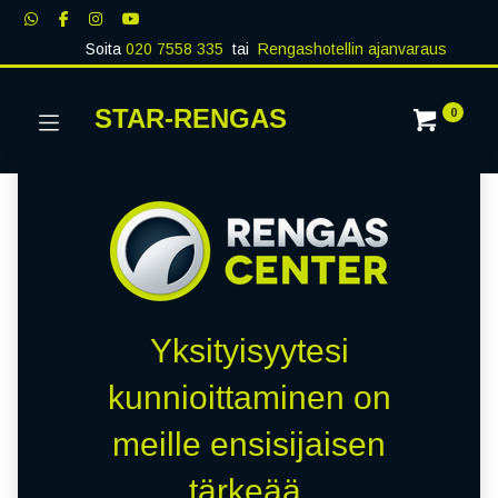
Soita
020 7558 335
tai
Rengashotellin ajanvaraus
STAR-RENGAS
0
Yksityisyytesi
kunnioittaminen on
meille ensisijaisen
tärkeää.