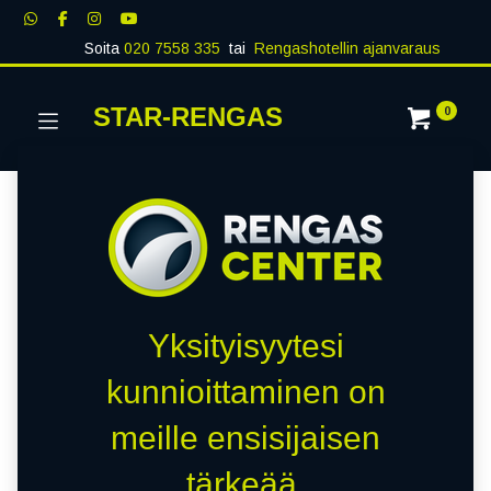
Soita
020 7558 335
tai
Rengashotellin ajanvaraus
STAR-RENGAS
0
Yksityisyytesi
kunnioittaminen on
meille ensisijaisen
tärkeää.