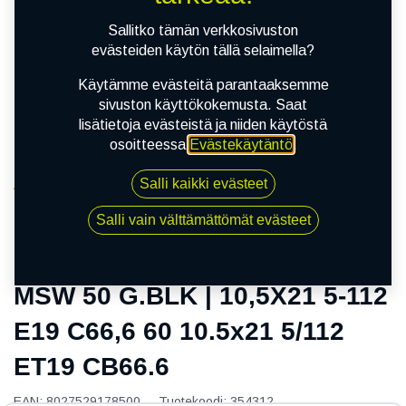
Sallitko tämän verkkosivuston
evästeiden käytön tällä selaimella?
Käytämme evästeitä parantaaksemme
sivuston käyttökokemusta. Saat
lisätietoja evästeistä ja niiden käytöstä
osoitteessa
Evästekäytäntö
.
Salli kaikki evästeet
Kauppa
MSW 50 G.BLK | 10,5X21 5-112 E19 C66,6 60 10.5x21
Salli vain välttämättömät evästeet
5/112 ET19 CB66.6
MSW 50 G.BLK | 10,5X21 5-112
E19 C66,6 60 10.5x21 5/112
ET19 CB66.6
EAN:
8027529178500
Tuotekoodi:
354312