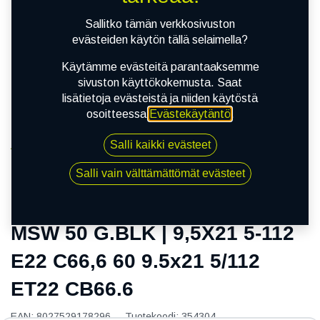
Sallitko tämän verkkosivuston
evästeiden käytön tällä selaimella?
Käytämme evästeitä parantaaksemme
sivuston käyttökokemusta. Saat
lisätietoja evästeistä ja niiden käytöstä
osoitteessa
Evästekäytäntö
.
Salli kaikki evästeet
Kauppa
MSW 50 G.BLK | 9,5X21 5-112 E22 C66,6 60 9.5x21
Salli vain välttämättömät evästeet
5/112 ET22 CB66.6
MSW 50 G.BLK | 9,5X21 5-112
E22 C66,6 60 9.5x21 5/112
ET22 CB66.6
EAN:
8027529178296
Tuotekoodi:
354304