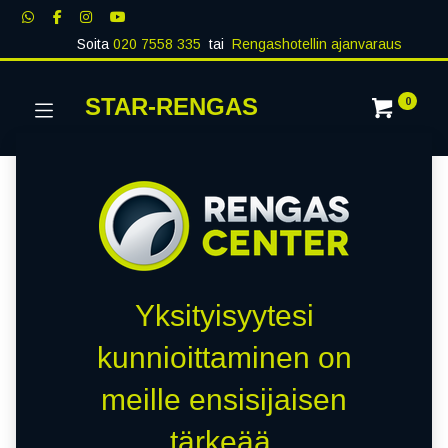
Soita
020 7558 335
tai
Rengashotellin ajanvaraus
STAR-RENGAS
0
Yksityisyytesi
kunnioittaminen on
meille ensisijaisen
tärkeää.