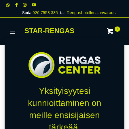
Soita
020 7558 335
tai
Rengashotellin ajanvaraus
STAR-RENGAS
0
Yksityisyytesi
kunnioittaminen on
meille ensisijaisen
tärkeää.