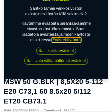
Sallitko tämän verkkosivuston
evästeiden käytön tällä selaimella?
Käytämme evästeitä parantaaksemme
sivuston käyttökokemusta. Saat
lisätietoja evästeistä ja niiden käytöstä
osoitteessa
Evästekäytäntö
.
Salli kaikki evästeet
Kauppa
MSW 50 G.BLK | 8,5X20 5-112 E20 C73,1 60 8.5x20
Salli vain välttämättömät evästeet
5/112 ET20 CB73.1
MSW 50 G.BLK | 8,5X20 5-112
E20 C73,1 60 8.5x20 5/112
ET20 CB73.1
EAN:
8027529156522
Tuotekoodi:
354290