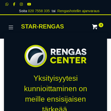
Soita
020 7558 335
tai
Rengashotellin ajanvaraus
STAR-RENGAS
0
Yksityisyytesi
kunnioittaminen on
meille ensisijaisen
tärkeää.