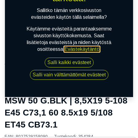
Sallitko tämän verkkosivuston
evästeiden käytön tällä selaimella?
Käytämme evästeitä parantaaksemme
sivuston käyttökokemusta. Saat
lisätietoja evästeistä ja niiden käytöstä
osoitteessa
Evästekäytäntö
.
Salli kaikki evästeet
Kauppa
MSW 50 G.BLK | 8,5X19 5-108 E45 C73,1 60 8.5x19
Salli vain välttämättömät evästeet
5/108 ET45 CB73.1
MSW 50 G.BLK | 8,5X19 5-108
E45 C73,1 60 8.5x19 5/108
ET45 CB73.1
EAN:
8027529158090
Tuotekoodi:
354284