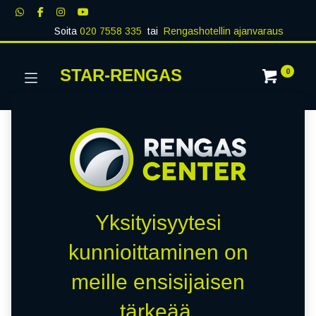
Soita
020 7558 335
tai
Rengashotellin ajanvaraus
STAR-RENGAS
0
Yksityisyytesi
kunnioittaminen on
meille ensisijaisen
tärkeää.