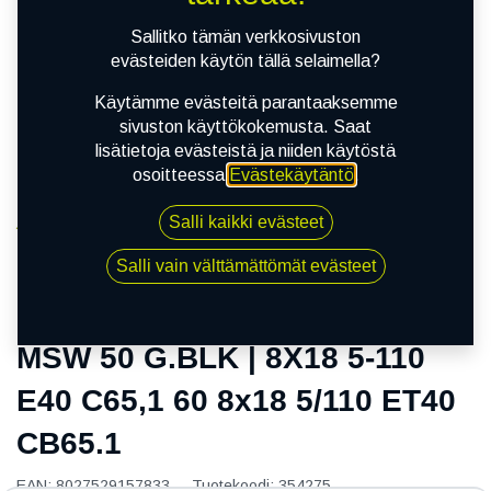
Sallitko tämän verkkosivuston
evästeiden käytön tällä selaimella?
Käytämme evästeitä parantaaksemme
sivuston käyttökokemusta. Saat
lisätietoja evästeistä ja niiden käytöstä
osoitteessa
Evästekäytäntö
.
Salli kaikki evästeet
Kauppa
MSW 50 G.BLK | 8X18 5-110 E40 C65,1 60 8x18 5/110
Salli vain välttämättömät evästeet
ET40 CB65.1
MSW 50 G.BLK | 8X18 5-110
E40 C65,1 60 8x18 5/110 ET40
CB65.1
EAN:
8027529157833
Tuotekoodi:
354275