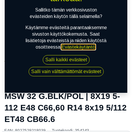
Sallitko tämän verkkosivuston
evästeiden käytön tällä selaimella?
Käytämme evästeitä parantaaksemme
sivuston käyttökokemusta. Saat
lisätietoja evästeistä ja niiden käytöstä
osoitteessa
Evästekäytäntö
.
Salli kaikki evästeet
Kauppa
MSW 32 G.BLK/POL | 8X19 5-112 E48 C66,60 R14
Salli vain välttämättömät evästeet
8x19 5/112 ET48 CB66.6
MSW 32 G.BLK/POL | 8X19 5-
112 E48 C66,60 R14 8x19 5/112
ET48 CB66.6
EAN:
8027529218039
Tuotekoodi:
354243