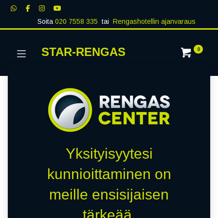
Soita
020 7558 335
tai
Rengashotellin ajanvaraus
STAR-RENGAS
0
Yksityisyytesi
kunnioittaminen on
meille ensisijaisen
tärkeää.