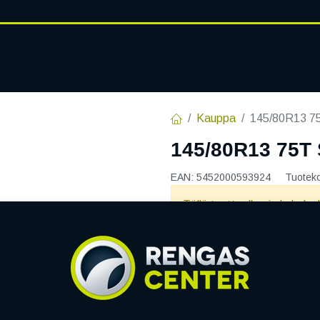
RENGASHOTELLI
AJANKOHT
AT
VANTEET
PALVELUT
Kauppa
145/80R13 7
145/80R13 75T
EAN:
5452000593924
Tuotek
Tällä tuotteella ei ole kelvo
Jaa
Toimitusehdot