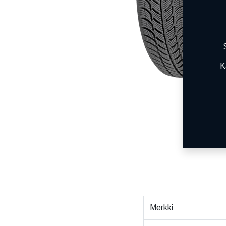
K
Merkki