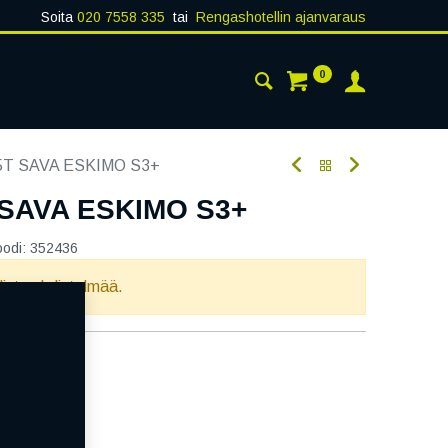
Soita
020 7558 335
tai
Rengashotellin ajanvaraus
0
AISTA
YHTEYSTIEDOT
5T SAVA ESKIMO S3+
 SAVA ESKIMO S3+
oodi:
352436
llista yhdistelmää.