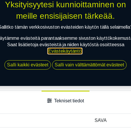
Yksityisyytesi kunnioittaminen on
meille ensisijaisen tärkeää.
Sallitko tämän verkkosivuston evästeiden käytön tällä selaimella
äytämme evästeitä parantaaksemme sivuston käyttökokemust
Saat lisätietoja evästeistä ja niiden käytöstä osoitteessa
Evästekäytäntö
.
Salli kaikki evästeet
Salli vain välttämättömät evästeet
Tekniset tiedot
SAVA