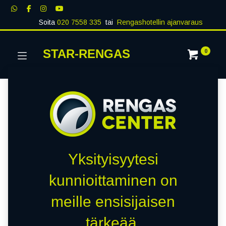
Soita
020 7558 335
tai
Rengashotellin ajanvaraus
STAR-RENGAS
0
Yksityisyytesi
kunnioittaminen on
meille ensisijaisen
tärkeää.