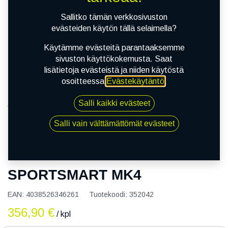
Sallitko tämän verkkosivuston
evästeiden käytön tällä selaimella?
Käytämme evästeitä parantaaksemme
sivuston käyttökokemusta. Saat
lisätietoja evästeistä ja niiden käytöstä
osoitteessa
Evästekäytäntö
.
Salli kaikki evästeet
Kauppa
160/60R17 69W DUNLOP SPORTSMART MK4
Salli vain välttämättömät evästeet
160/60R17 69W DUNLOP
SPORTSMART MK4
EAN:
4038526346261
Tuotekoodi:
352042
356,90
€
/ kpl