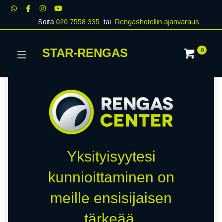
Soita
020 7558 335
tai
Rengashotellin ajanvaraus
STAR-RENGAS
0
Yksityisyytesi
kunnioittaminen on
meille ensisijaisen
tärkeää.