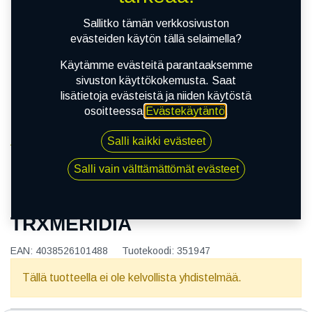
Sallitko tämän verkkosivuston
evästeiden käytön tällä selaimella?
Käytämme evästeitä parantaaksemme
sivuston käyttökokemusta. Saat
lisätietoja evästeistä ja niiden käytöstä
osoitteessa
Evästekäytäntö
.
Salli kaikki evästeet
Kauppa
120/90-17 64S DUNLOP TRXMERIDIA
Salli vain välttämättömät evästeet
120/90-17 64S DUNLOP
TRXMERIDIA
EAN:
4038526101488
Tuotekoodi:
351947
Tällä tuotteella ei ole kelvollista yhdistelmää.