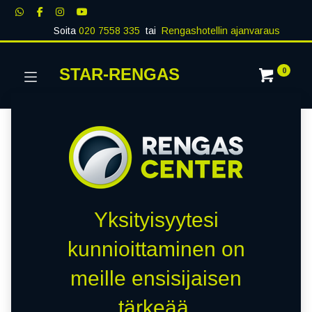
Soita
020 7558 335
tai
Rengashotellin ajanvaraus
STAR-RENGAS
0
Yksityisyytesi
kunnioittaminen on
meille ensisijaisen
tärkeää.