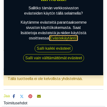
Sallitko tämän verkkosivuston
evästeiden käytön tällä selaimella?
Käytämme evästeitä parantaaksemme
sivuston käyttökokemusta. Saat
lisätietoja evästeistä ja niiden käytöstä
osoitteessa
Evästekäytäntö
.
Salli kaikki evästeet
Kauppa
100/80-16 50P DUNLOP D451
Salli vain välttämättömät evästeet
100/80-16 50P DUNLOP D451
EAN:
3188642394972
Tuotekoodi:
351746
Tällä tuotteella ei ole kelvollista yhdistelmää.
Jaa
Toimitusehdot